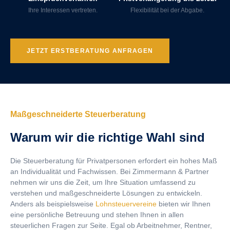
Ihre Interessen vertreten.
Flexibilität bei der Abgabe.
JETZT ERSTBERATUNG ANFRAGEN
Maßgeschneiderte Steuerberatung
Warum wir die richtige Wahl sind
Die Steuerberatung für Privatpersonen erfordert ein hohes Maß
an Individualität und Fachwissen. Bei Zimmermann & Partner
nehmen wir uns die Zeit, um Ihre Situation umfassend zu
verstehen und maßgeschneiderte Lösungen zu entwickeln.
Anders als beispielsweise
Lohnsteuervereine
bieten wir Ihnen
eine persönliche Betreuung und stehen Ihnen in allen
steuerlichen Fragen zur Seite. Egal ob Arbeitnehmer, Rentner,