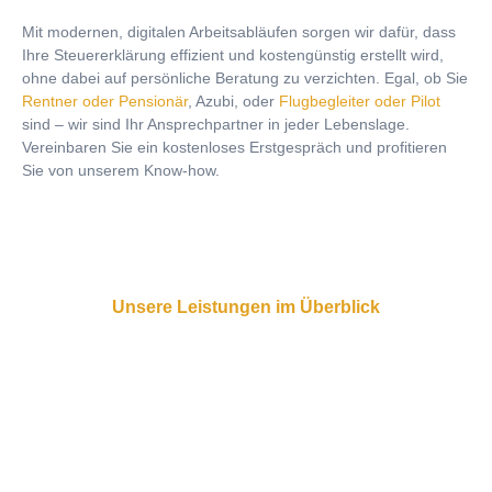
Mit modernen, digitalen Arbeitsabläufen sorgen wir dafür, dass
Ihre Steuererklärung effizient und kostengünstig erstellt wird,
ohne dabei auf persönliche Beratung zu verzichten. Egal, ob Sie
Rentner oder Pensionär
, Azubi, oder
Flugbegleiter oder Pilot
sind – wir sind Ihr Ansprechpartner in jeder Lebenslage.
Vereinbaren Sie ein kostenloses Erstgespräch und profitieren
Sie von unserem Know-how.
Unsere Leistungen im Überblick
Ihre Steuerangelegenheiten in
besten Händen
Wir bieten Ihnen ein breites Spektrum an Dienstleistungen, die
auf Ihre individuellen Bedürfnisse abgestimmt sind. Unsere
Leistungen für Privatpersonen umfassen: