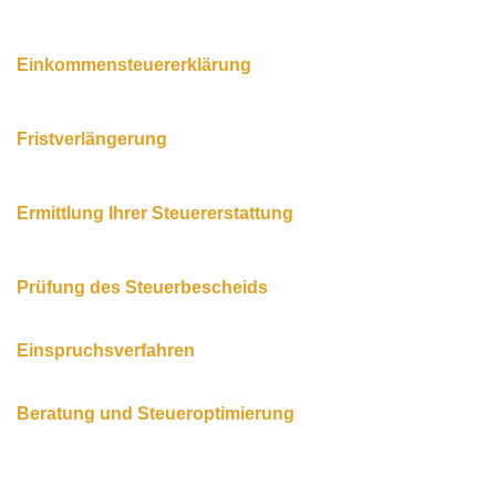
Einkommensteuererklärung
Professionelle Erstellung und Beratung.
Fristverlängerung
Flexible Abgabefristen bis zum 28.02.
Ermittlung Ihrer Steuererstattung
Maximieren Sie Ihre Rückzahlung.
Prüfung des Steuerbescheids
Sicherstellen, dass alles korrekt ist.
Einspruchsverfahren
Wir setzen Ihre Rechte durch.
Beratung und Steueroptimierung
Individuelle Strategien für Ihre Steuern.