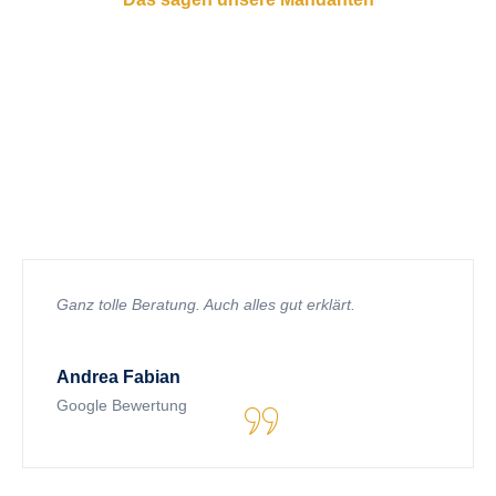
Zufriedenheit unserer Mandanten,
die überzeugt
Unsere Mandanten schätzen die individuelle Betreuung und das
persönliche Engagement, das wir in jede Steuerberatung
einbringen. Lesen Sie, was andere über unsere Dienstleistungen
sagen und warum sie uns vertrauen.
Ganz tolle Beratung. Auch alles gut erklärt.
Andrea Fabian
Google Bewertung