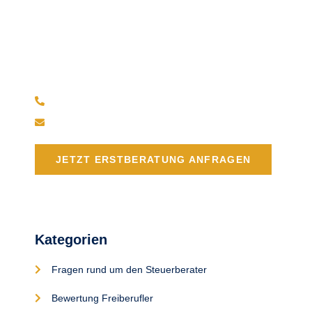
Haben Sie Fragen?
Bei Fragen oder Anregungen können Sie uns gerne
kontaktieren.
(+49) 211 238 551 36
info@stb-dus.de
JETZT ERSTBERATUNG ANFRAGEN
Kategorien
Fragen rund um den Steuerberater
Bewertung Freiberufler